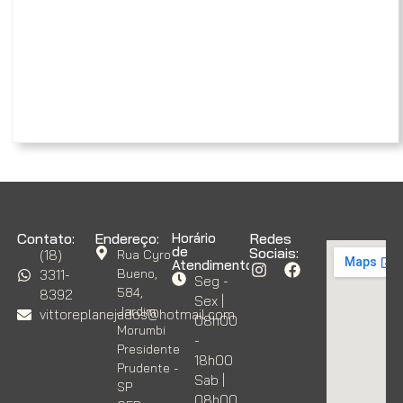
Contato:
Endereço:
Horário
Redes
de
Sociais:
(18)
Rua Cyro
Atendimento:
Bueno,
3311-
Seg -
584,
8392
Sex |
Jardim
vittoreplanejados@hotmail.com
08h00
Morumbi
-
Presidente
18h00
Prudente -
Sab |
SP
08h00