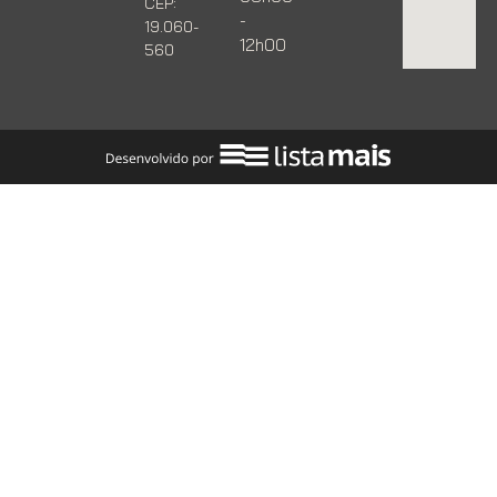
CEP:
-
19.060-
12h00
560